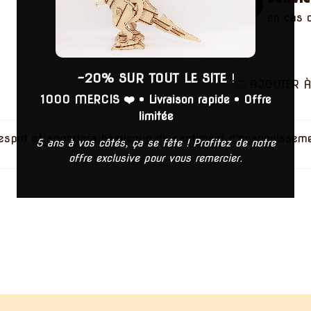
Servic
en cas 
-20% SUR TOUT LE SITE
!
AJOUTER À
1000 MERCIS ❤️
•
Livraison rapide
•
Offre
limitée
esprit et apportera beaucoup de sentiment d'épanouissemen
5 ans à vos côtés, ça se fête ! Profitez de notre
offre exclusive pour vous remercier.