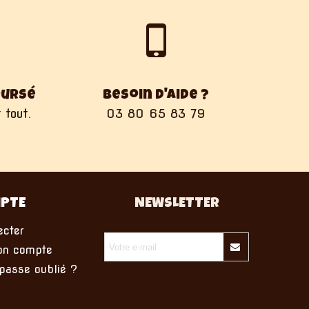
oursé
Besoin d'aide ?
 tout.
03 80 65 83 79
PTE
NEWSLETTER
cter
on compte
asse oublié ?