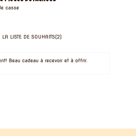
e pièces détachées
de casse
 LA LISTE DE SOUHAITS
(
2
)
t! Beau cadeau à recevoir et à offrir.