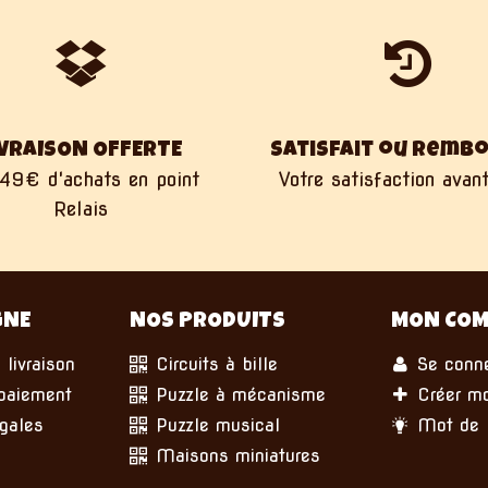
IVRAISON OFFERTE
Satisfait ou remb
49€ d'achats en point
Votre satisfaction avant
Relais
GNE
NOS PRODUITS
MON COM
 livraison
Circuits à bille
Se conne
paiement
Puzzle à mécanisme
Créer m
gales
Puzzle musical
Mot de p
Maisons miniatures