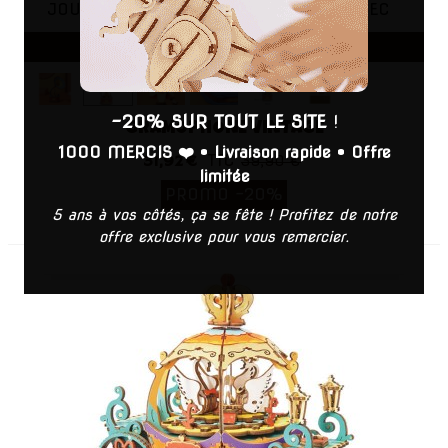
JOURS
HEURS
MIN
SEC
AJOUTER AU PANIER
-20% SUR TOUT LE SITE
!
GRAMOPHONE VINTAGE
1000 MERCIS ❤️
•
Livraison rapide
•
Offre
TTC
31,92 €
39,90 €
limitée
PROMO
-20%
5 ans à vos côtés, ça se fête ! Profitez de notre
offre exclusive pour vous remercier.