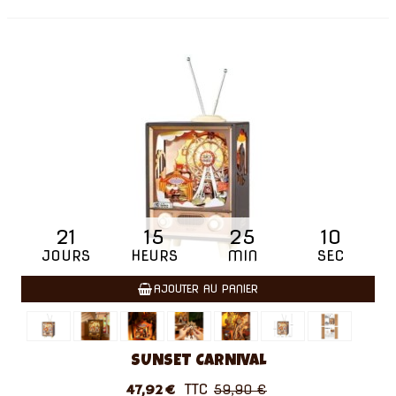
21
15
25
09
JOURS
HEURS
MIN
SEC
AJOUTER AU PANIER
SUNSET CARNIVAL
TTC
47,92 €
59,90 €