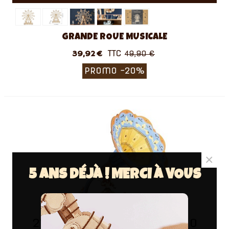
GRANDE ROUE MUSICALE
TTC
39,92 €
49,90 €
PROMO
-20%
×
5 ANS DÉJÀ ! MERCI À VOUS
21
15
25
09