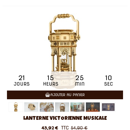
21
15
25
09
JOURS
HEURS
MIN
SEC
AJOUTER AU PANIER
LANTERNE VICTORIENNE MUSICALE
TTC
43,92 €
54,90 €