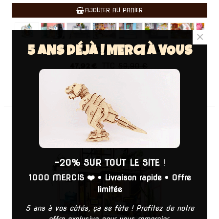
AJOUTER AU PANIER
×
5 ANS DÉJÀ ! MERCI À VOUS
MAISON DE POUPÉE DORA'S LOFT
TTC
47,92 €
59,90 €
PROMO
-20%
-20% SUR TOUT LE SITE
!
1000 MERCIS ❤️
•
Livraison rapide
•
Offre
limitée
5 ans à vos côtés, ça se fête ! Profitez de notre
offre exclusive pour vous remercier.