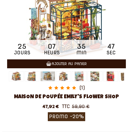
25
07
35
46
JOURS
HEURS
MIN
SEC
AJOUTER AU PANIER
(1)
MAISON DE POUPÉE EMILY'S FLOWER SHOP
TTC
47,92 €
59,90 €
PROMO
-20%