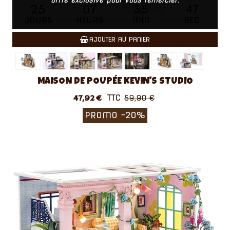
25
07
35
46
JOURS
HEURS
MIN
SEC
AJOUTER AU PANIER
MAISON DE POUPÉE KEVIN'S STUDIO
TTC
47,92 €
59,90 €
PROMO
-20%