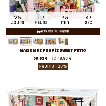
25
07
35
46
JOURS
HEURS
MIN
SEC
AJOUTER AU PANIER
MAISON DE POUPÉE SWEET PATIO
TTC
39,92 €
49,90 €
PROMO
-20%