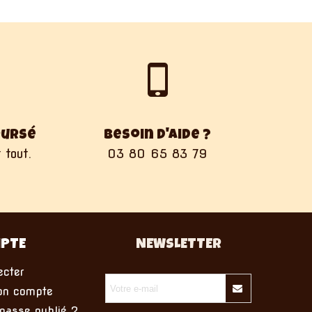
oursé
Besoin d'aide ?
 tout.
03 80 65 83 79
PTE
NEWSLETTER
cter
on compte
asse oublié ?