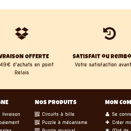
IVRAISON OFFERTE
Satisfait ou remb
49€ d'achats en point
Votre satisfaction avant
Relais
GNE
NOS PRODUITS
MON COM
 livraison
Circuits à bille
Se conne
paiement
Puzzle à mécanisme
Créer m
gales
Puzzle musical
Mot de p