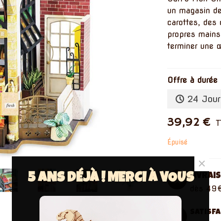
un magasin de 
carottes, des
propres mains
terminer une œ
Offre à durée 
24 Jou
39,92 €
T
Épuisé
×
5 ANS DÉJÀ ! MERCI À VOUS
Livrai
dès 49€
Satisf