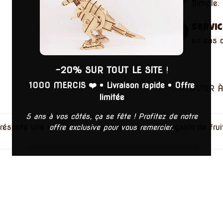
Simple. 
Servic
en cas 
-20% SUR TOUT LE SITE
!
1000 MERCIS ❤️
•
Livraison rapide
•
Offre
AJOUTER À
limitée
5 ans à vos côtés, ça se fête ! Profitez de notre
présente une matinée merveilleuse dans un magasin de frui
offre exclusive pour vous remercier.