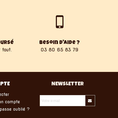
oursé
Besoin d'aide ?
 tout.
03 80 65 83 79
PTE
NEWSLETTER
cter
on compte
asse oublié ?