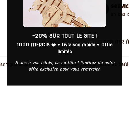
Servic
en cas 
-20% SUR TOUT LE SITE
!
AJOUTER À
1000 MERCIS ❤️
•
Livraison rapide
•
Offre
limitée
5 ans à vos côtés, ça se fête ! Profitez de notre
enregistré ces histoires qui se sont passées dans ce caf
offre exclusive pour vous remercier.