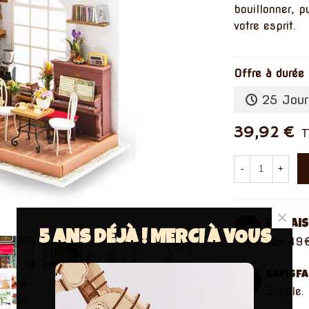
bouillonner, p
votre esprit.
Offre à durée 
25 Jour
39,92 €
T
-
+
×
Livrai
5 ANS DÉJÀ ! MERCI À VOUS
dès 49€
Satisf
Simple. 