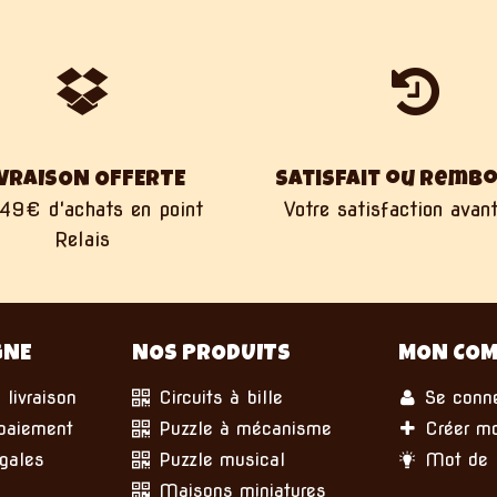
IVRAISON OFFERTE
Satisfait ou remb
49€ d'achats en point
Votre satisfaction avant
Relais
GNE
NOS PRODUITS
MON COM
 livraison
Circuits à bille
Se conne
paiement
Puzzle à mécanisme
Créer m
gales
Puzzle musical
Mot de p
Maisons miniatures