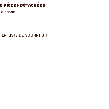
e pièces détachées
de casse
 LA LISTE DE SOUHAITS
(
1
)
é.