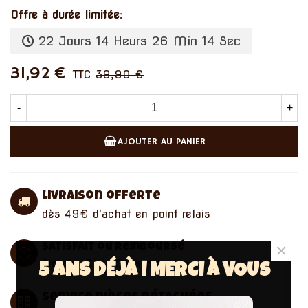
Offre à durée limitée:
22 Jours 14 Heurs 26 Min 14 Sec
31,92 €
TTC
39,90 €
-
+
AJOUTER AU PANIER
Livraison offerte
dès 49€ d'achat en point relais
×
Satisfait ou remboursé
Simple. Clair. Sans pression.
5 ANS DÉJÀ ! MERCI À VOUS
Service pièces détachées