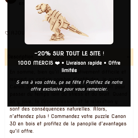
en cas de casse
AJOUTER À LA LISTE DE SOUHAITS
-20% SUR TOUT LE SITE
!
Description
1000 MERCIS ❤️
•
Livraison rapide
•
Offre
limitée
En somme, bien qu’il soit relativement difficile et
requiert un certain nombre d’aptitudes, le puzzle
5 ans à vos côtés, ça se fête ! Profitez de notre
Canon 3D en bois de 158 pièces est parfait pour
offre exclusive pour vous remercier.
passer du temps loin du stress et du bruit. Quand
on y joue, la décompression et la relaxation y
sont des conséquences naturelles. Alors,
n’attendez plus ! Commandez votre puzzle Canon
3D en bois et profitez de la panoplie d’avantages
qu’il offre.