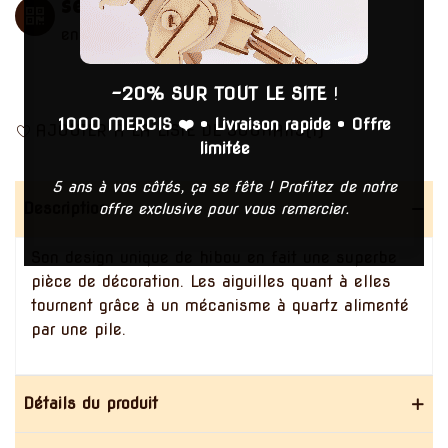
Service pièces détachées
en cas de casse
-20% SUR TOUT LE SITE
!
1000 MERCIS ❤️
•
Livraison rapide
•
Offre
AJOUTER À LA LISTE DE SOUHAITS
(
1
)
limitée
5 ans à vos côtés, ça se fête ! Profitez de notre
Description
offre exclusive pour vous remercier.
Son design unique de hibou en fait une superbe
pièce de décoration. Les aiguilles quant à elles
tournent grâce à un mécanisme à quartz alimenté
par une pile.
Détails du produit