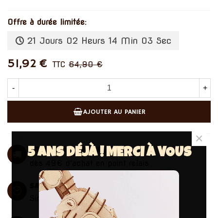
Offre à durée limitée:
21 Jours 02 Heurs 14 Min 02 Sec
51,92 €
TTC
64,90 €
-
+
AJOUTER AU PANIER
×
5 ANS DÉJÀ ! MERCI À VOUS
Livraison offerte
dès 49€ d'achat en point relais
Satisfait ou remboursé
Simple. Clair. Sans pression.