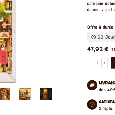
combine éclai
donner vie et 
Offre à durée 
22 Jour
47,92 €
T
-
+
Livrai
dès 49€
Satisf
Simple. 