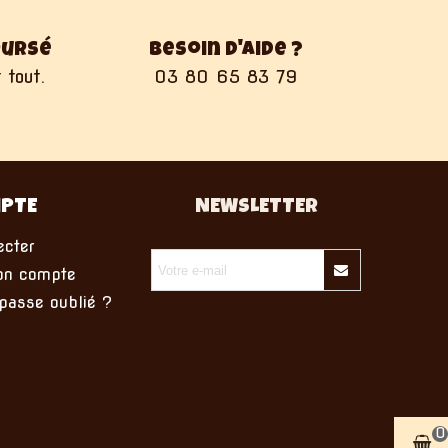
oursé
Besoin d'aide ?
 tout.
03 80 65 83 79
PTE
NEWSLETTER
cter
on compte
asse oublié ?
0