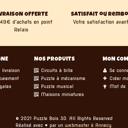
IVRAISON OFFERTE
Satisfait ou remb
49€ d'achats en point
Votre satisfaction avant
Relais
GNE
NOS PRODUITS
MON COM
 livraison
Circuits à bille
Se conne
paiement
Puzzle à mécanisme
Créer m
gales
Puzzle musical
Mot de p
Maisons miniatures
© 2021 Puzzle Bois 3D. All Rights Reserved
Réalisé avec ♥ par un
webmaster à Annecy
.